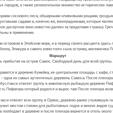
х городов, а также увлекательное множество исторических пам
орами соснового леса, обширными оливковыми рощами, гроздья
ктовыми садами и, конечно же, виноградниками, которые явля
кое десертное вино известно далеко за пределами страны). Греч
льны в применении.
 островом в Эгейском море, и в период своего расцвета здесь
зопа, Эпикура и самого известного сына острова, математика П
Маршрут
нь прибытия на остров Самос. Свободный день для всей группы.
равится в деревню Кумейка, ее центральная площадь с кафе, с
 - одна из самых аутентичных деревень Самоса. После пленэра
бус/такси отвезет группу в живописную рыбацкую деревню Пиф
есть Пифагора который родился и вырос там После пленэра возв
акси отвезет всю группу в Ормос; деревню ранее служившую га
лужит местом стоянки для рыболовных лодок и многих видов су
 пообедает в деревне и после пленэра вернется в отель около 