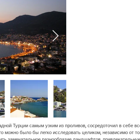
дной Турции самым узким из проливов, сосредоточил в себе все
го можно было бы легко исследовать целиком, независимо от тог
вить замечательное разнообразие ландшафтов, привлекательну