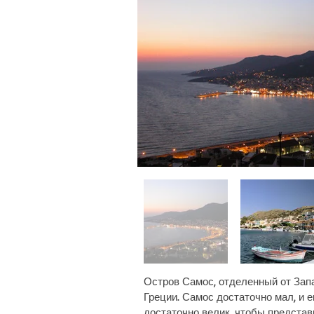
Остров Самос, отделенный от Запа
Греции. Самос достаточно мал, и е
достаточно велик, чтобы предста