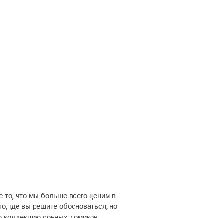
 то, что мы больше всего ценим в
о, где вы решите обосноваться, но
ю коллекцию сонных домиков,