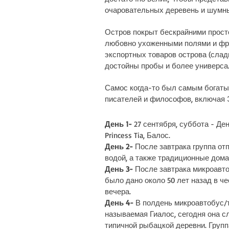
очаровательных деревень и шумны
Остров покрыт бескрайними прост
любовно ухоженными полями и фру
экспортных товаров острова (слад
достойны пробы и более универса
Самос когда-то был самым богатым
писателей и философов, включая Э
День 1-
27 сентября, суббота - Де
Princess Tia, Балос.
День 2-
После завтрака группа отп
водой, а также традиционные дома
День 3-
После завтрака микроавто
было дано около 50 лет назад в ч
вечера.
День 4-
В полдень микроавтобус/т
называемая Гиалос, сегодня она с
типичной рыбацкой деревни. Группа